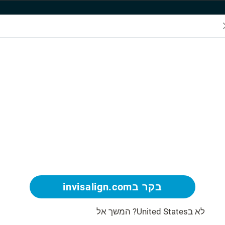
SmileView
מקרים הניתנים לטיפול
גלריית חיוכים
גלה עוד.
המיקום שלך
מוגדר בUnited
States
בקר בinvisalign.com
לא בUnited States?
המשך אל
www.invisalign.co.il