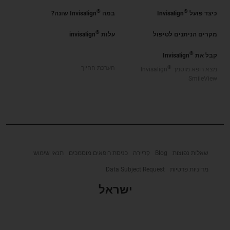
®
®
כיצד פועל
Invisalign
במה
Invisalign שונה?
®
מקרים הניתנים לטיפול
עלות
invisalign
®
קבל את
Invisalign
®
הערכת החיוך
מצא רופא מוסמך
Invisalign
SmileView
שאלות נפוצות
Blog
קריירה
כניסת רופאים מוסמכים
תנאי שימוש
מדיניות פרטיות
Data Subject Request
ישראל