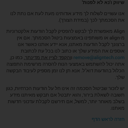
שיווק ו'נא לא לפנות'
אנו עשויים לשלוח לך מידע אודותינו מעת לעת אם נתת לנו
את הסכמתך לכך (במידת הצורך).
Align מאפשרת לך לבקש להפסיק לקבל הודעות אלקטרוניות
מ-align או משותפינו באמצעות ביטול הסכמתך. אם אין
ברצונך לקבל הודעות מאתנו, אנא יידע אותנו כאשר אנו
אוספים את המידע שלך או כתוב לנו בכל עת לכתובת
remove@aligntech.com
ו
והקפד לציין את מדינתך.
כמו כן,
אתה יכול להשתמש באמצעי הנוח להסרה מרשימת התפוצה
הכלול בהודעות דוא"ל. אנא תן לנו זמן מספיק לעיבוד הבקשה
שלך.
יש לזכור שביטול הסכמה זה אינו חל על הודעות הכרחיות, כגון
תשובה לשאלת בירור, והוא יתבטל אם תבקש מאיתנו מידע
בשלב מאוחר יותר, למשל, אם תירשם לקבלת עדכוני חדשות
מאתנו.
חזרה לראש הדף