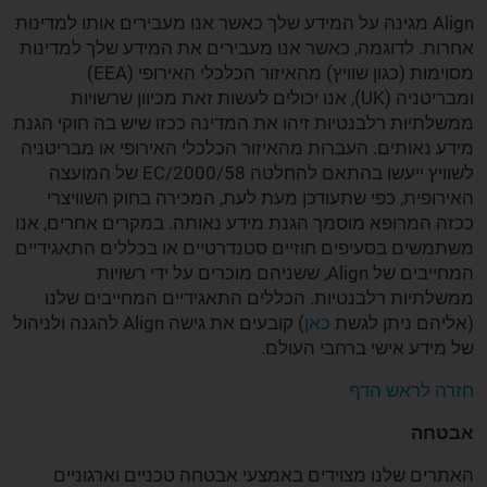
Align‏ מגינה על המידע שלך כאשר אנו מעבירים אותו למדינות
אחרות. לדוגמה, כאשר אנו מעבירים את המידע שלך למדינות
מסוימות (כגון שוויץ) מהאיזור הכלכלי האירופי (‏EEA‏)
ומבריטניה (‏UK‏), אנו יכולים לעשות זאת מכיוון שרשויות
ממשלתיות רלבנטיות זיהו את המדינה ככזו שיש בה חוקי הגנת
מידע נאותים. העברות מהאיזור הכלכלי האירופי או מבריטניה
לשוויץ ייעשו בהתאם להחלטה 2000/58/‏EC‏ של המועצה
האירופית, כפי שתעודכן מעת לעת, המכירה בחוק השוויצרי
ככזה המרופא מוסמך הגנת מידע נאותה. במקרים אחרים, אנו
משתמשים בסעיפים חוזיים סטנדרטיים או בכללים התאגידיים
המחייבים של ‏Align‏, ששניהם מוכרים על ידי רשויות
ממשלתיות רלבנטיות. הכללים התאגידיים המחייבים שלנו
(אליהם ניתן לגשת
כאן
) קובעים את גישה ‏Align‏ להגנה ולניהול
של מידע אישי ברחבי העולם.
חזרה לראש הדף
אבטחה
האתרים שלנו מצוידים באמצעי אבטחה טכניים וארגוניים