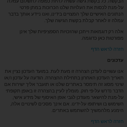
הבקשה. כל בקשת גישה עשויה להיות כפופה לתשלום עמלה
על-מנת לכסות את העלויות שלנו הכרוכות במתן פרטי
הנתונים האישיים שלך המצויים בידינו, ואנו ניידע אותך בדבר
עמלה זו לאחר קבלת בקשת הגישה שלך.
אלה רק דוגמאות וייתכן שהזכויות הספציפיות שלך אינן
מפורטות כאן כדוגמה.
חזרה לראש הדף
עדכונים
אנו עשויים לעדכן הצהרה זו מעת לעת. במועד העדכון נציין את
תאריך העדכון האחרון בתחילת ההצהרה. הודעה על עדכון ו/או
שינוי מסוג זה תימסר באתרים שלנו או תועבר אליך ישירות אם
הדבר נדרש על-פי חוק. מומלץ לעיין בהצהרה זו באופן תקופתי
על-מנת להישאר מעודכן לגבי אופן האיסוף של מידע אישי,
השימוש בו ושיתופו על-ידינו. אם אינך מסכים לשינויים אלה,
הימנע מלהמשיך להשתמש באתרים.
חזרה לראש הדף