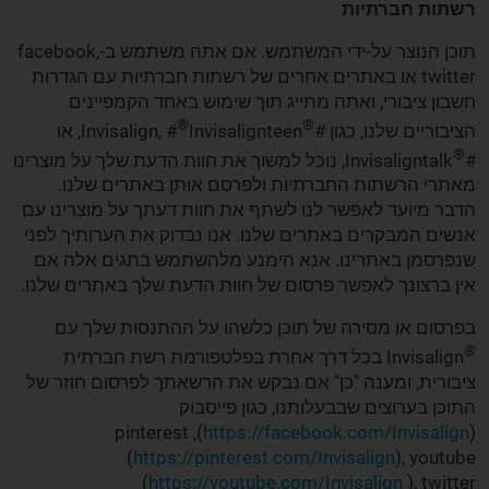
רשתות חברתיות
תוכן הנוצר על-ידי המשתמש. אם אתה משתמש ב-facebook,
twitter או באתרים אחרים של רשתות חברתיות עם הגדרות
חשבון ציבורי, ואתה מתייג תוך שימוש באחד הקמפיינים
®
®
הציבוריים שלנו, כגון #
Invisalign, #
Invisalignteen, או
®
#
Invisaligntalk, נוכל למשוך את חוות הדעת שלך על מוצרינו
מאתרי הרשתות החברתיות ולפרסם אותן באתרים שלנו.
הדבר מיועד לאפשר לנו לשתף את חוות דעתך על מוצרינו עם
אנשים המבקרים באתרים שלנו. אנו נבדוק את הערותיך לפני
שנפרסמן באתרינו. אנא הימנע מלהשתמש בתגים אלה אם
אין ברצונך לאפשר פרסום של חוות הדעת שלך באתרים שלנו.
בפרסום או מסירה של תוכן כלשהו על ההתנסות שלך עם
®
Invisalign בכל דרך אחרת בפלטפורמת רשת חברתית
ציבורית, ומענה "כן" אם נבקש את הרשאתך לפרסום חוזר של
התוכן בערוצים שבבעלותנו, כגון פייסבוק
), pinterest
https://facebook.com/Invisalign
(
(
https://pinterest.com/Invisalign
), youtube
(
https://youtube.com/Invisalign
), twitter