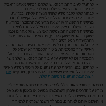
להתנגד לעיבוד המידע האישי שלהם, לבקש מאתנו להגביל
את עיבוד המידע האישי שלהם או לבקש את ניודו.
לבחור שלא לקבל מידע שיווקי הנשלח על-ידנו בכל עת.
אתה יכול לממש זכות זו על-ידי לחיצה על הקישור "הסרה
מרשימת התפוצה" או "יציאה מרשימת התפוצה" בהודעות
השיווק הנשלחות אליך על-ידנו בדוא"ל. על-מנת לצאת
מרשימת התפוצה המשמשת לאמצעי שיווק אחרים (כגון
שיווק בדואר או שיווק טלפוני), פנה אלינו באמצעות פרטי
ההתקשרות המפורטים להלן.
לבטל את הסכמתך בכל עת, אם אספנו ועיבדנו את המידע
האישי שלך בהסכמתך. ביטול הסכמתך לא ישפיע על
הסטטוס החוקי של עיבוד כלשהו אותו ביצענו טרם ביטול
הסמכתך, וכן לא ישפיע על עיבוד המידע האישי שלך אשר
בוצע בהסתמך על בסיס חוקי לעיבוד שאינו הסכמה.
להתלונן בפני הרשות להגנת נתונים על איסוף המידע האישי
על-ידינו ועל השימוש שעשינו בו. למידע נוסף, צור קשר
עם
רשות הגנת הנתונים המקומית שלך
.
בסינגפור, תוכל באופן כללי לבקש מאיתנו לרופא מוסמך לך
מידע על הדרכים שבהן השתמשנו בפועל או באופן פוטנציאלי
בנתונים האישיים שלך הנמצאים ברשותנו או תחת שליטתנו,
או חשפנו אותם לאחרים, במהלך השנה שקדמה לתאריך