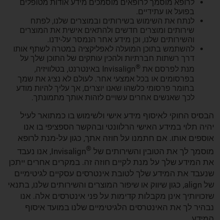
לרופא מוסמך לרופאים מוסמכים מידע אודות מטופלים
בפועל או עתידיים.
לנתח את השימוש בשירותים ובמוצרים שלנו, לפתח
שירותים ומוצרים חדשים ולהתאים אישית את המוצרים
והשירותים שלנו, וכן מידע אחר הנמסר על-ידנו.
להשתמש בתוכן המועלה לאפליקציה במטרה לשתף אותו
דרך רשתות חברתיות ולהכין עותקים של התוכן שלך על
®
מנת לפרסם את
Invisalign באינטרנט, בטלוויזיה,
בפרסומים או בכל אמצעי אחר. לעולם לא נציג את שמך
בחומר פרסומי כלשהו שאנו יוצרים, אך עליך להיות מודע
לכך שאנשים אחרים עשויים לזהות אותך מתמונתך.
הבסיס החוקי לאיסוף מידע אישי ולשימוש בו כמתואר לעיל
יהיה תלוי במידע האישי הרלוונטי ובהקשר הספציפי בו אנו
אוספים אותו. אם חתמנו על חוזה אתך, כגון על-מנת לרופא
®
מוסמך לך את הטובין והשירותים של
Invisalign, אנו נעבד
את המידע שלך על מנת לקיים חוזה זה. במקרים אחרים ייתכן
שנעבד את המידע שלך לטובת אינטרסים עסקיים לגיטימיים
של align, כגון שיווק או שיפור המוצרים והשירותים שלנו, בתנאי
שזכויותיך אינן מקבלות קדימות על פני אינטרסים אלה. אנו
נבהיר לך את האינטרסים הלגיטימיים שלנו במועד איסוף
המידע.