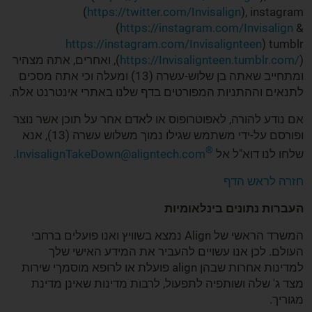
(
https://twitter.com/Invisalign
), instagram
(
https://instagram.com/Invisalign
&
https://instagram.com/Invisalignteen
) tumblr
https://Invisalignteen.tumblr.com/
(
), ואחרים, אתה מצהיר
ומתחייב שאתה בן שלוש-עשרה (13) ומעלה וכי אתה מסכים
לתנאים וההתניות המפורטים בדף שלנו באתרי אינטרנט אלה.
אם נודע להורה, לאפוטרופוס או לאדם אחר על תוכן אשר נוצר
ופורסם על-ידי משתמש שגילו נמוך משלוש עשרה (13), אנא
®
שלחו לנו דוא"ל אל
InvisalignTakeDown@aligntech.com
.
חזרה לראש הדף
העברות נתונים בינלאומיות
המשרד הראשי של ‏Align‏ נמצא בשוויץ ואנו פועלים ברחבי
העולם. לכן אנו עשויים להעביר את המידע האישי שלך
למדינות אחרות שבהן ‏align‏ פועלת או לרופא מוסמךי שירות
מצד ג' שלה ושותפיה לתפעול, לרבות מדינות שאינן מדינת
מגוריך.