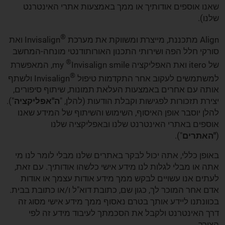
שאנו אוספים אודותיך או ממך באמצעות אתרי האינטרנט
שלנו).
®
Align מתכננת, מייצרת ומשווקת את מערכת
Invisalign ואת
סורקי חלל הפה ושירותי התכנון האורותודנטי מונחה-המחשב
®
של itero ואת האפליקציה my
Invisalign smile, המאפשרת
®
למשתמשים לעקוב אחר התקדמות טיפול
Invisalign ולשתף
אותה עם אחרים באמצעות העלאת תמונות, שיתוף סיפורים,
יצירת תזכורות לפגישות וקבלת הודעות (להלן, "
ה"אפליקציה
").
להלן יוסבר אופן האיסוף, השימוש והשיתוף של המידע שאנו
אוספים באתרי האינטרנט שלנו ובאפליקציה שלנו
(
"האתרים
").
באופן כללי, אתה יכול לבקר באתרים שלנו מבלי לומר לנו מי
אתה או מבלי לגלות לנו מידע אישי כלשהו אודותיך. עם זאת,
לעתים אנו עשויים לבקש ממך מידע אודות עצמך או אודות
אדם אחר המוכר לך, כגון שם, כתובת דוא"ל ו/או כתובת בבית.
בכוונתנו ליידע אותך בטרם נאסוף ממך מידע אישי מסוג זה
דרך האינטרנט ולקבל את הסכמתך לעיבוד מידע זה לפי
הצורך.