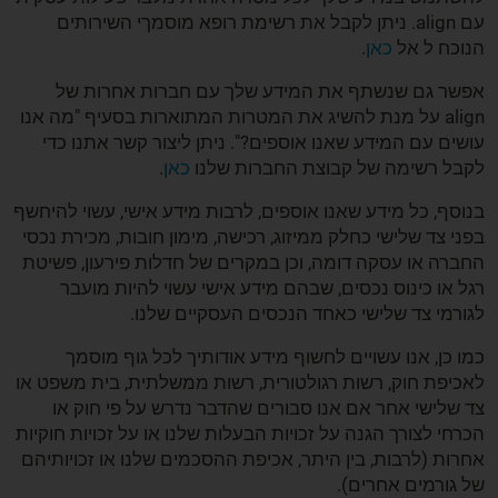
עם align. ניתן לקבל את רשימת רופא מוסמךי השירותים
הנוכח ל אל
כאן
.
אפשר גם שנשתף את המידע שלך עם חברות אחרות של
align על מנת להשיג את המטרות המתוארות בסעיף "מה אנו
עושים עם המידע שאנו אוספים?". ניתן ליצור קשר אתנו כדי
לקבל רשימה של קבוצת החברות שלנו
כאן
.
בנוסף, כל מידע שאנו אוספים, לרבות מידע אישי, עשוי להיחשף
בפני צד שלישי כחלק ממיזוג, רכישה, מימון חובות, מכירת נכסי
החברה או עסקה דומה, וכן במקרים של חדלות פירעון, פשיטת
רגל או כינוס נכסים, שבהם מידע אישי עשוי להיות מועבר
לגורמי צד שלישי כאחד הנכסים העסקיים שלנו.
כמו כן, אנו עשויים לחשוף מידע אודותיך לכל גוף מוסמך
לאכיפת חוק, רשות רגולטורית, רשות ממשלתית, בית משפט או
צד שלישי אחר אם אנו סבורים שהדבר נדרש על פי חוק או
הכרחי לצורך הגנה על זכויות הבעלות שלנו או על זכויות חוקיות
אחרות (לרבות, בין היתר, אכיפת ההסכמים שלנו או זכויותיהם
של גורמים אחרים).