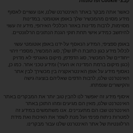
קבצי Cookie ופרסומות
כאשר אתה מבקר באתר האינטרנט שלנו, אנו עשויים לאסוף
מידע מסוים מהמכשיר שלך באופן אוטומטי. במדינות
מסוימות, לרבות מדינות באזור הכלכלי האירופי, מידע זה עשוי
להיחשב כמידע אישי תחת חוקי הגנת הנתונים הרלוונטיים.
באופן ספציפי, המידע הנאסף על-ידנו באופן אוטומטי עשוי
לכלול מידע כגון כתובת ה-IP שלך, סוג המכשיר, מספרי זיהוי
ייחודיים של המכשיר, סוג הדפדפן, מיקום גאוגרפי לא מדויק
(כגון מיקום ברמת המדינה או העיר) ומידע טכני אחר. כמו כן,
נאסוף מידע על אופן האינטראקציה בין מכשירך לבין אתר
האינטרנט שלנו, לרבות הדפים שאליהם בוצעה גישה
והקישורים שנפתחו.
איסוף מידע זה יאפשר לנו להבין טוב יותר את המבקרים באתר
האינטרנט שלנו, מאין הם מגיעים ומהו התוכן באתר
האינטרנט שבו הם מתעניינים. אנו משתמשים במידע זה
למטרות ניתוח פנימי ועל מנת לשפר את האיכות ואת מידת
הרלוונטיות של אתר האינטרנט שלנו עבור מבקרינו.