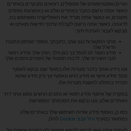
הורים/אפוטרופוסים של מטופלים, רופאים ומבקרים באתרים
כאשר אתה נרשם כחבר באתרים שלנו או באמצעות טפסים
מקוונים, או כאשר אתה מוריד את האפליקציה ומשתמש בה,
לדוגמה, כאשר אתה נרשם לקבלת עדכוני חדשות מאתנו או
מבקש לעבור הערכת חיוך:
פרטי התקשרות כגון שמך, כתובתך, מספר הטלפון וכתובת
הדוא"ל שלך.
מידע העוזר לנו לטפל בך כגון גילך, המין שלך ומידע רפואי
לגבי השיניים שלך, לרבות תמונות של השיניים והפנים שלך.
אנו ניידע אותך בדבר מטרות אלו במועד שבו נבקש לאסוף
ממך מידע אישי או מידע רגיש ונאסוף אך ורק מידע שהוא
הכרחי בהחלט להשגת מטרות אלו.
במקרה של איסוף מידע רפואי או נתונים רגישים מסוג אחר דרך
האתרים שלנו, אנו נבקש את הסכמתך המפורשת.
כמו כן, נאסוף מידע אודות השימוש שלך באתרים שלנו
כמתואר בסעיף
נהל קבצי Cookie
להלן.
לעתים אתה עשוי לבחור לרופא מוסמך לנו נתונים אישיים על