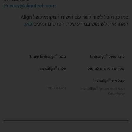
Privacy@aligntech.com
כמו כן, תוכל ליצור קשר עם הישות המקומית של Align
האחראית לשימוש במידע שלך. הפרטים זמינים
כאן
.
®
®
כיצד פועל
Invisalign
במה
Invisalign שונה?
®
מקרים הניתנים לטיפול
עלות
invisalign
®
קבל את
Invisalign
®
הערכת החיוך
מצא רופא מוסמך
Invisalign
SmileView