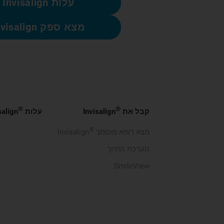
עלות Invisalign
מצא ספק Invisalign
®
®
קבל את
Invisalign
עלות
salign
®
מצא רופא מוסמך
Invisalign
הערכת החיוך
SmileView