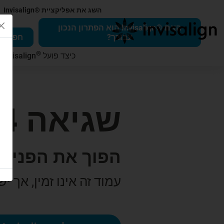
השג את אפליקציית ®Invisalign
האם ®Invisalign הוא הפתרון הנכון
עבורך?
חפש רופא 
®
כיצד פועל
Invisalign
ב
שגיאה 404
הפוך את הפנים 
עמוד זה אינו זמין, אך י