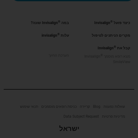
®
®
כיצד פועל
Invisalign
במה
Invisalign שונה?
®
מקרים הניתנים לטיפול
עלות
invisalign
®
קבל את
Invisalign
®
הערכת החיוך
מצא רופא מוסמך
Invisalign
SmileView
שאלות נפוצות
Blog
קריירה
כניסת רופאים מוסמכים
תנאי שימוש
מדיניות פרטיות
Data Subject Request
ישראל