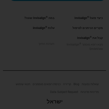
®
®
כיצד פועל
Invisalign
במה
Invisalign שונה?
®
מקרים הניתנים לטיפול
עלות
invisalign
®
קבל את
Invisalign
®
הערכת החיוך
מצא רופא מוסמך
Invisalign
SmileView
שאלות נפוצות
Blog
קריירה
כניסת רופאים מוסמכים
תנאי שימוש
מדיניות פרטיות
Data Subject Request
ישראל