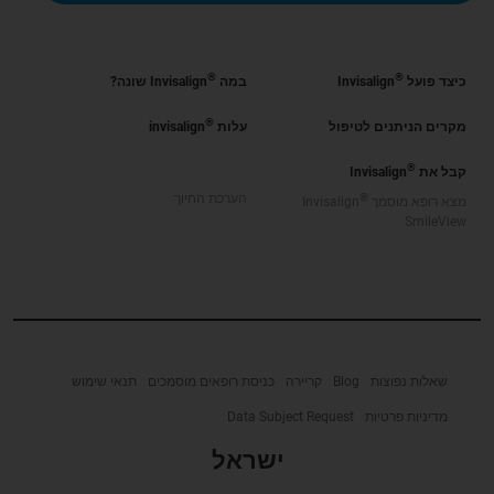
®
®
כיצד פועל
Invisalign
במה
Invisalign שונה?
®
מקרים הניתנים לטיפול
עלות
invisalign
®
קבל את
Invisalign
®
הערכת החיוך
מצא רופא מוסמך
Invisalign
SmileView
שאלות נפוצות
Blog
קריירה
כניסת רופאים מוסמכים
תנאי שימוש
מדיניות פרטיות
Data Subject Request
ישראל