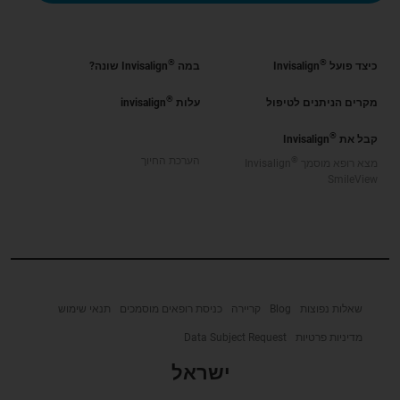
®
®
כיצד פועל
Invisalign
במה
Invisalign שונה?
®
מקרים הניתנים לטיפול
עלות
invisalign
®
קבל את
Invisalign
®
הערכת החיוך
מצא רופא מוסמך
Invisalign
SmileView
שאלות נפוצות
Blog
קריירה
כניסת רופאים מוסמכים
תנאי שימוש
מדיניות פרטיות
Data Subject Request
ישראל