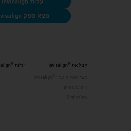
עלות Invisalign
מצא ספק Invisalign
®
®
קבל את
Invisalign
עלות
salign
®
מצא רופא מוסמך
Invisalign
הערכת החיוך
SmileView