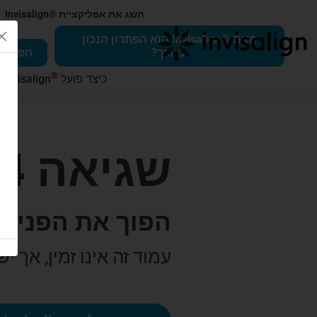
השג את אפליקציית ®Invisalign
האם ®Invisalign הוא הפתרון הנכון
עבורך?
חפש רופא 
®
כיצד פועל
Invisalign
ב
שגיאה 404
הפוך את הפנים 
עמוד זה אינו זמין, אך י