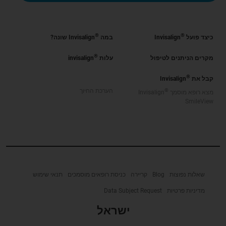
®
®
כיצד פועל
Invisalign
במה
Invisalign שונה?
®
מקרים הניתנים לטיפול
עלות
invisalign
®
קבל את
Invisalign
®
הערכת החיוך
מצא רופא מוסמך
Invisalign
SmileView
שאלות נפוצות
Blog
קריירה
כניסת רופאים מוסמכים
תנאי שימוש
מדיניות פרטיות
Data Subject Request
ישראל