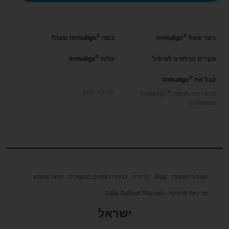
®
®
כיצד פועל
Invisalign
במה
Invisalign שונה?
®
מקרים הניתנים לטיפול
עלות
invisalign
®
קבל את
Invisalign
®
הערכת החיוך
מצא רופא מוסמך
Invisalign
SmileView
שאלות נפוצות
Blog
קריירה
כניסת רופאים מוסמכים
תנאי שימוש
מדיניות פרטיות
Data Subject Request
ישראל