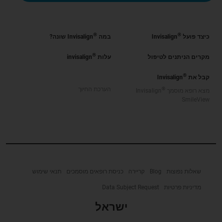
®
®
כיצד פועל
Invisalign
במה
Invisalign שונה?
®
מקרים הניתנים לטיפול
עלות
invisalign
®
קבל את
Invisalign
®
הערכת החיוך
מצא רופא מוסמך
Invisalign
SmileView
שאלות נפוצות
Blog
קריירה
כניסת רופאים מוסמכים
תנאי שימוש
מדיניות פרטיות
Data Subject Request
ישראל