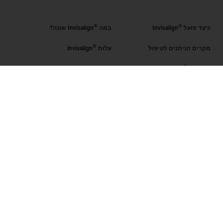
®
®
כיצד פועל
Invisalign
במה
Invisalign שונה?
®
מקרים הניתנים לטיפול
עלות
invisalign
®
קבל את
Invisalign
®
הערכת החיוך
מצא רופא מוסמך
Invisalign
SmileView
שאלות נפוצות
Blog
קריירה
כניסת רופאים מוסמכים
תנאי שימוש
מדיניות פרטיות
Data Subject Request
ישראל