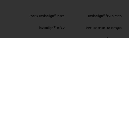
®
®
כיצד פועל
Invisalign
במה
Invisalign שונה?
®
מקרים הניתנים לטיפול
עלות
invisalign
®
קבל את
Invisalign
®
הערכת החיוך
מצא רופא מוסמך
Invisalign
SmileView
שאלות נפוצות
Blog
קריירה
כניסת רופאים מוסמכים
תנאי שימוש
מדיניות פרטיות
Data Subject Request
ישראל