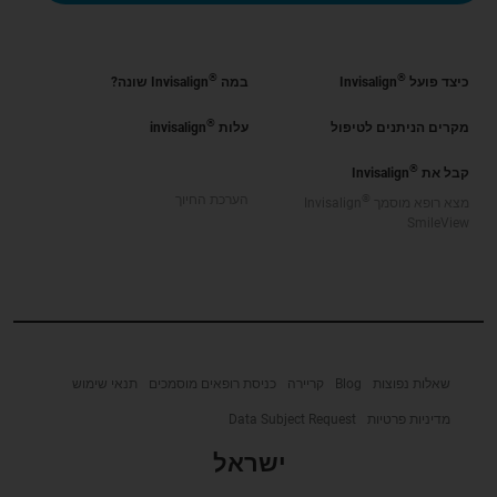
®
®
כיצד פועל
Invisalign
במה
Invisalign שונה?
®
מקרים הניתנים לטיפול
עלות
invisalign
®
קבל את
Invisalign
®
הערכת החיוך
מצא רופא מוסמך
Invisalign
SmileView
שאלות נפוצות
Blog
קריירה
כניסת רופאים מוסמכים
תנאי שימוש
מדיניות פרטיות
Data Subject Request
ישראל