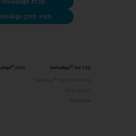
עלות Invisalign
מצא ספק Invisalign
®
®
קבל את
Invisalign
עלות
salign
®
מצא רופא מוסמך
Invisalign
הערכת החיוך
SmileView