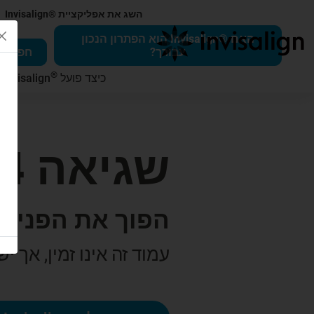
השג את אפליקציית ®Invisalign
האם ®Invisalign הוא הפתרון הנכון
עבורך?
חפש רופא 
®
כיצד פועל
Invisalign
ב
שגיאה 404
הפוך את הפנים 
עמוד זה אינו זמין, אך י