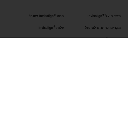
®
®
כיצד פועל
Invisalign
במה
Invisalign שונה?
®
מקרים הניתנים לטיפול
עלות
invisalign
®
קבל את
Invisalign
®
הערכת החיוך
מצא רופא מוסמך
Invisalign
SmileView
שאלות נפוצות
Blog
קריירה
כניסת רופאים מוסמכים
תנאי שימוש
מדיניות פרטיות
Data Subject Request
ישראל