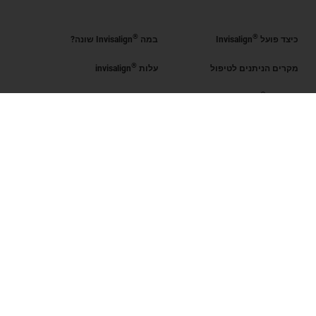
®
®
כיצד פועל
Invisalign
במה
Invisalign שונה?
®
מקרים הניתנים לטיפול
עלות
invisalign
®
קבל את
Invisalign
®
הערכת החיוך
מצא רופא מוסמך
Invisalign
SmileView
שאלות נפוצות
Blog
קריירה
כניסת רופאים מוסמכים
תנאי שימוש
מדיניות פרטיות
Data Subject Request
ישראל