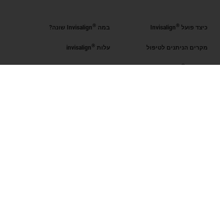
®
®
כיצד פועל
Invisalign
במה
Invisalign שונה?
®
מקרים הניתנים לטיפול
עלות
invisalign
®
קבל את
Invisalign
®
הערכת החיוך
מצא רופא מוסמך
Invisalign
SmileView
שאלות נפוצות
Blog
קריירה
כניסת רופאים מוסמכים
תנאי שימוש
מדיניות פרטיות
Data Subject Request
ישראל