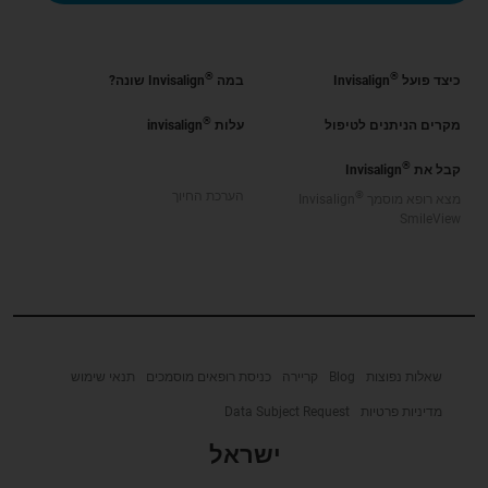
®
®
כיצד פועל
Invisalign
במה
Invisalign שונה?
®
מקרים הניתנים לטיפול
עלות
invisalign
®
קבל את
Invisalign
®
הערכת החיוך
מצא רופא מוסמך
Invisalign
SmileView
שאלות נפוצות
Blog
קריירה
כניסת רופאים מוסמכים
תנאי שימוש
מדיניות פרטיות
Data Subject Request
ישראל