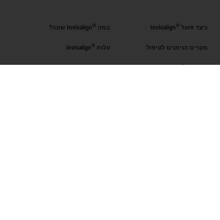
®
®
כיצד פועל
Invisalign
במה
Invisalign שונה?
®
מקרים הניתנים לטיפול
עלות
invisalign
®
קבל את
Invisalign
®
הערכת החיוך
מצא רופא מוסמך
Invisalign
SmileView
שאלות נפוצות
Blog
קריירה
כניסת רופאים מוסמכים
תנאי שימוש
מדיניות פרטיות
Data Subject Request
ישראל