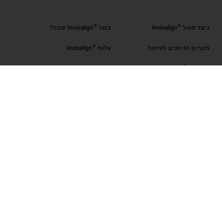
®
®
כיצד פועל
Invisalign
במה
Invisalign שונה?
®
מקרים הניתנים לטיפול
עלות
invisalign
®
קבל את
Invisalign
®
הערכת החיוך
מצא רופא מוסמך
Invisalign
SmileView
שאלות נפוצות
Blog
קריירה
כניסת רופאים מוסמכים
תנאי שימוש
מדיניות פרטיות
Data Subject Request
ישראל