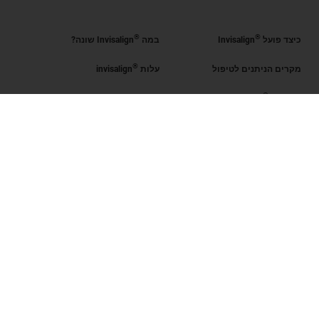
®
®
כיצד פועל
Invisalign
במה
Invisalign שונה?
®
מקרים הניתנים לטיפול
עלות
invisalign
®
קבל את
Invisalign
®
הערכת החיוך
מצא רופא מוסמך
Invisalign
SmileView
שאלות נפוצות
Blog
קריירה
כניסת רופאים מוסמכים
תנאי שימוש
מדיניות פרטיות
Data Subject Request
ישראל