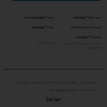
®
®
כיצד פועל
Invisalign
במה
Invisalign שונה?
®
מקרים הניתנים לטיפול
עלות
invisalign
®
קבל את
Invisalign
®
הערכת החיוך
מצא רופא מוסמך
Invisalign
SmileView
שאלות נפוצות
Blog
קריירה
כניסת רופאים מוסמכים
תנאי שימוש
מדיניות פרטיות
Data Subject Request
ישראל